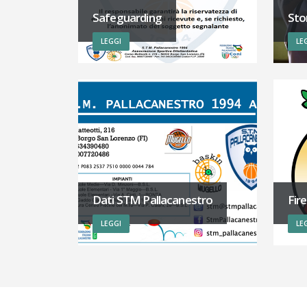
Safeguarding
Sto
LEGGI
LE
Dati STM Pallacanestro
Fir
LEGGI
LE