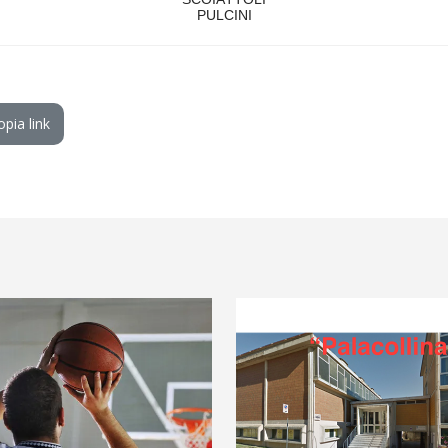
PULCINI
opia link