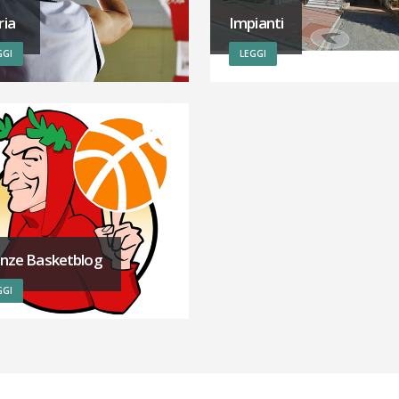
ria
Impianti
GGI
LEGGI
enze Basketblog
GGI